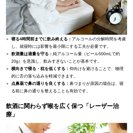
寝る4時間前までに飲み終える：
アルコールの分解時間を考慮
し、就寝時には影響を最小限にする工夫が必要です。
飲酒量は適量を守る：
純アルコール量（ビール500mLで約
20g）を意識し、飲みすぎないことが基本です。
横向きで寝る・枕を低くする：
仰向けを避けることで、物理
的に舌の落ち込みを軽減できます。
点鼻薬で鼻の通りを良くする：
鼻づまりが原因の場合は、寝
る前に鼻の通りを整えることも有効です。
飲酒に関わらず喉を広く保つ「レーザー治
療」