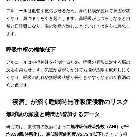
アルコールは血管を拡張させるため、鼻の粘膜が腫れて鼻腔が狭
くなり、鼻づまりを引き起こします。鼻呼吸がしづらくなると自
然と口呼吸になり、喉の乾燥が進むことでいびきはさらに悪化し
ます。
呼吸中枢の機能低下
アルコールは中枢神経を抑制するため、呼吸の異常に対する脳の
反応を鈍らせます。気道が塞がりかけても脳が危険を察知しにく
くなり、呼吸の乱れや無呼吸状態が長引きやすくなるのが寝酒の
怖い点です。
「寝酒」が招く睡眠時無呼吸症候群のリスク
無呼吸の頻度と時間が増加するデータ
研究では、就寝前の飲酒によって
無呼吸低呼吸指数（AHI）が平
均3.98回/時悪化し、最低酸素飽和度が2.72％低下した
という報