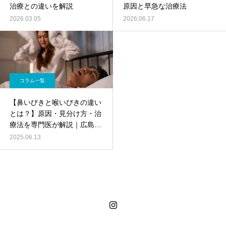
治療との違いを解説
原因と早急な治療法
2026.03.05
2026.06.17
コラム一覧
【鼻いびきと喉いびきの違い
とは？】原因・見分け方・治
療法を専門医が解説｜広島い
びきクリニック
2025.06.13