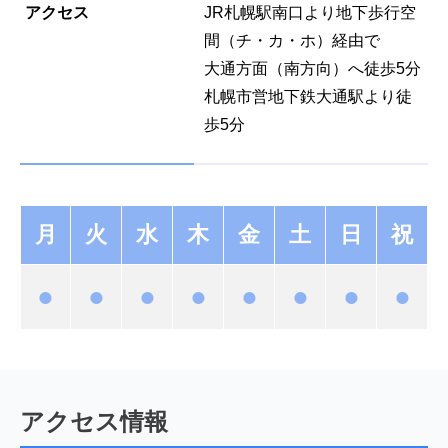
アクセス
JR札幌駅南口より地下歩行空
間（チ・カ・ホ）経由で
大通方面（南方向）へ徒歩5分
札幌市営地下鉄大通駅より徒
歩5分
月
火
水
木
金
土
日
祝
●
●
●
●
●
●
●
●
アクセス情報